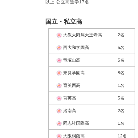
以上 公立高進学17名
国立・私立高
大教大附属天王寺高
2名
西大和学園高
5名
帝塚山高
5名
奈良学園高
8名
育英西高
1名
育英高
5名
洛南高
2名
同志社国際高
1名
大阪桐蔭高
12名