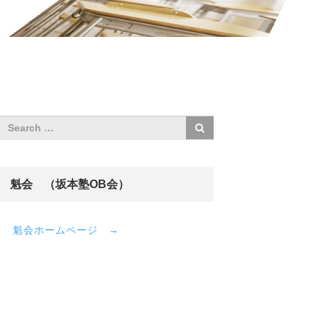
魁会 （坂本塾OB会）
魁会ホームページ →